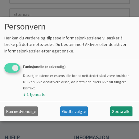
Personvern
Her kan du vurdere og tilpasse informasjonkapslene vi ønsker å
bruke på dette nettstedet. Du bestemmer! Aktiver eller deaktiver
informasjonkapsler etter eget ønske.
Jeg ønsker å bli gratis medlem av kundeklubben, og gir samtykke til å kunne
motta tilpasset info via: Epost,SMS,Sosiale medier (GDPR). (Samtykker kan
Funksjonelle
(nødvendig)
når som helst endres på "Min side".)
Disse tjenestene er essensielle for at nettstedet skal være brukbar.
Du kan ikke deaktivere disse, da nettsiden ellers ikke vil fungere
Send
korrekt.
↓
1
tjeneste
Registrer bruker
Kun nødvendige
Godta valgte
Godta alle
HJELP
INFORMASJON