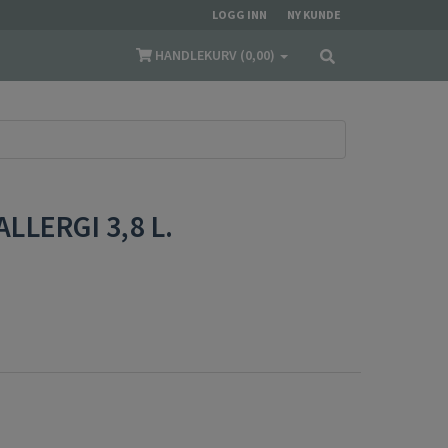
LOGG INN
NY KUNDE
HANDLEKURV (
0,00
)
LERGI 3,8 L.