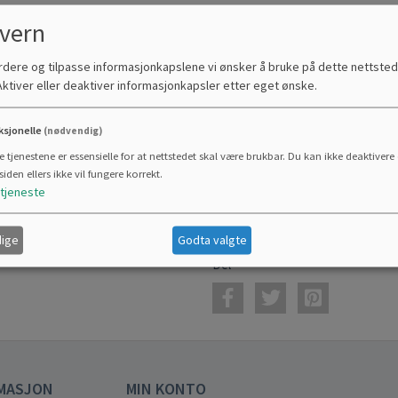
Veiledende
vern
pris :
995,00
rdere og tilpasse informasjonkapslene vi ønsker å bruke på dette nettsted
tiver eller deaktiver informasjonkapsler etter eget ønske.
KJØP
ksjonelle
(nødvendig)
e tjenestene er essensielle for at nettstedet skal være brukbar. Du kan ikke deaktivere 
LAGERVARE
SIKKER N
siden ellers ikke vil fungere korrekt.
tjeneste
ige
Godta valgte
Del
MASJON
MIN KONTO