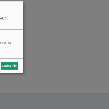
et. Du
disse, da
ETTHANDEL
Godta alle