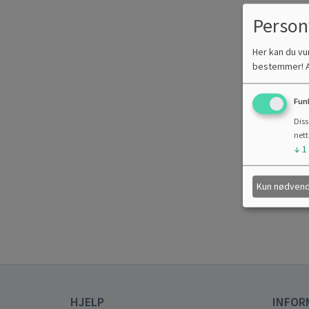
Person
Her kan du vu
bestemmer! Ak
Fun
Diss
nett
↓
1
Kun nødvend
HJELP
INFOR