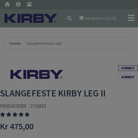
Nav
Handlekurv (
0,00
)
Forside
Slangefeste Kirby Leg II
SLANGEFESTE KIRBY LEG II
PRODUKTKODE :
211088S
Kr 475,00