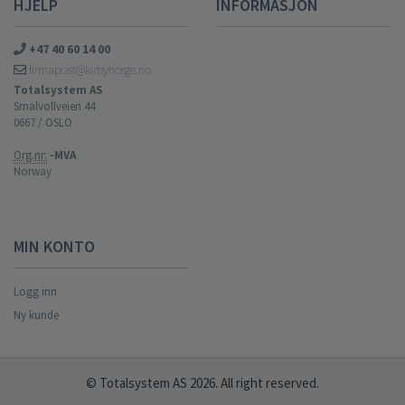
HJELP
INFORMASJON
+47 40 60 14 00
firmapost@kirbynorge.no
Totalsystem AS
Smalvollveien 44
0667 / OSLO
Org.nr:
-MVA
Norway
MIN KONTO
Logg inn
Ny kunde
© Totalsystem AS 2026. All right reserved.