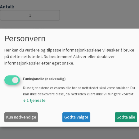
Antall:
Veiledende pris : 375,00
Personvern
KJØP
Her kan du vurdere og tilpasse informasjonkapslene vi ønsker å bruke
på dette nettstedet. Du bestemmer! Aktiver eller deaktiver
LAGERVARE
SIKKER NETTHANDEL
informasjonkapsler etter eget ønske.
Funksjonelle
(nødvendig)
Disse tjenestene er essensielle for at nettstedet skal være brukbar. Du
kan ikke deaktivere disse, da nettsiden ellers ikke vil fungere korrekt.
Del
↓
1
tjeneste
Kun nødvendige
Godta valgte
Godta alle