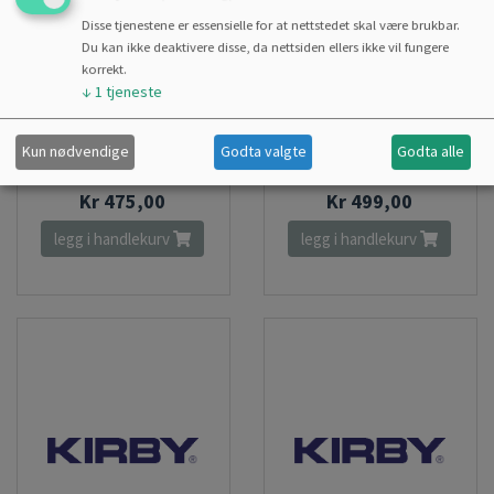
G10
Disse tjenestene er essensielle for at nettstedet skal være brukbar.
Du kan ikke deaktivere disse, da nettsiden ellers ikke vil fungere
korrekt.
↓
1
tjeneste
Kun nødvendige
Godta valgte
Godta alle
Kr 475,00
Kr 499,00
legg i handlekurv
legg i handlekurv