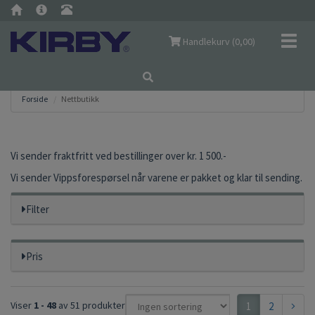
Navig
Handlekurv (
0,00
)
Forside
Nettbutikk
Vi sender fraktfritt ved bestillinger over kr. 1 500.-
Vi sender Vippsforespørsel når varene er pakket og klar til sending.
Filter
Pris
Viser
1 - 48
av 51 produkter
1
2