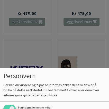
Kr 475,00
Kr 475,00
legg i handlekurv
legg i handlekurv
Personvern
Her kan du vurdere og tilpasse informasjonkapslene vi ønsker å
bruke på dette nettstedet. Du bestemmer! Aktiver eller deaktiver
informasjonkapsler etter eget ønske.
SLANGEFESTE KIRBY G3-
DRIVREIM 3 STK
Funksjonelle
(nødvendig)