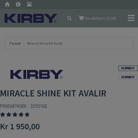
Nav
Handlekurv (
0,00
)
Forside
Miracle Shine Kit Avalir
MIRACLE SHINE KIT AVALIR
PRODUKTKODE :
329316G
Kr 1 950,00