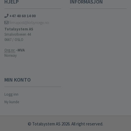
HJELP
INFORMASJON
+47 40 60 14 00
firmapost@kirbynorge.no
Totalsystem AS
Smalvollveien 44
0667 / OSLO
Org.nr:
-MVA
Norway
MIN KONTO
Logg inn
Ny kunde
© Totalsystem AS 2026. All right reserved.