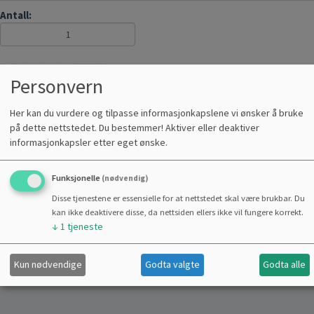
Antall:
Veiledende pris : 1 390,00
Personvern
KJØP
Her kan du vurdere og tilpasse informasjonkapslene vi ønsker å bruke
på dette nettstedet. Du bestemmer! Aktiver eller deaktiver
LAGERVARE
SIKKER NETTHANDEL
informasjonkapsler etter eget ønske.
Funksjonelle
(nødvendig)
Disse tjenestene er essensielle for at nettstedet skal være brukbar. Du
kan ikke deaktivere disse, da nettsiden ellers ikke vil fungere korrekt.
Del
↓
1
tjeneste
Kun nødvendige
Godta valgte
Godta alle