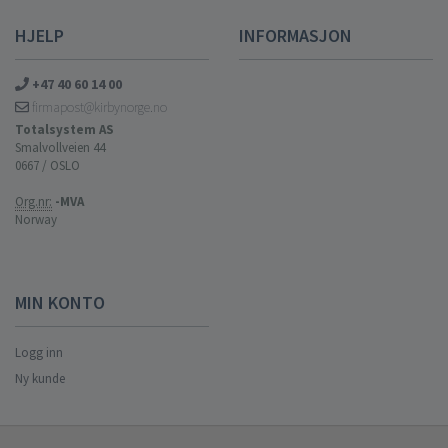
HJELP
INFORMASJON
+47 40 60 14 00
firmapost@kirbynorge.no
Totalsystem AS
Smalvollveien 44
0667 / OSLO
Org.nr:
-MVA
Norway
MIN KONTO
Logg inn
Ny kunde