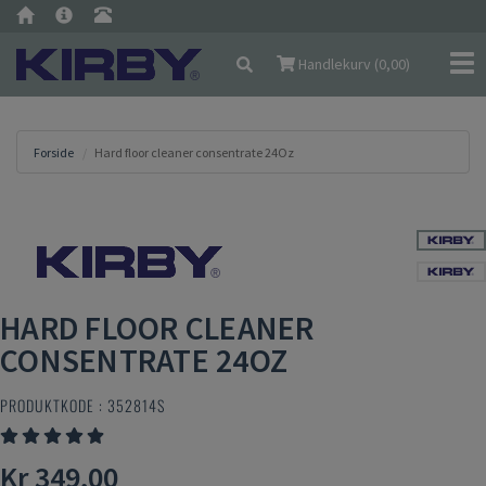
Nav
Handlekurv (
0,00
)
Forside
Hard floor cleaner consentrate 24Oz
HARD FLOOR CLEANER
CONSENTRATE 24OZ
PRODUKTKODE :
352814S
Kr 349,00