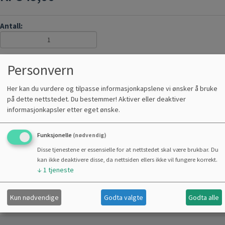
Antall:
Veiledende pris : 349,00
Personvern
Her kan du vurdere og tilpasse informasjonkapslene vi ønsker å bruke
KJØP
på dette nettstedet. Du bestemmer! Aktiver eller deaktiver
informasjonkapsler etter eget ønske.
LAGERVARE
SIKKER NETTHANDEL
Funksjonelle
(nødvendig)
Disse tjenestene er essensielle for at nettstedet skal være brukbar. Du
kan ikke deaktivere disse, da nettsiden ellers ikke vil fungere korrekt.
↓
1
tjeneste
Del
Kun nødvendige
Godta valgte
Godta alle